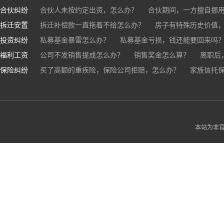
合伙纠纷
帮人担保借款，对方不还，我要承担全部责任吗？
合伙人未按约定出资，怎么办？
合伙期间，一方擅自挪
拆迁安置
和合伙人有矛盾，怎么办？
拆迁补偿款一直拖着不给怎么办？
房子有特殊历史价值
投资纠纷
私募基金暴雷怎么办？
私募基金亏损，钱还能要回来吗
福利工资
公司不发销售提成怎么办？
销售奖金怎么算？
离职后
保险纠纷
销售目标未完成，公司有权不发提成和奖金吗？
买了高额的重疾险，保险公司拒赔，怎么办？
家族信托
公司变
公司以各种理由克扣销售提成，如何维权？
被忽悠买了高额保险，可以退吗？
买了企业财产险怎么
本站为非