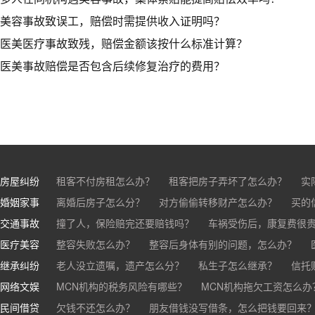
美容事故致误工，赔偿时需提供收入证明吗？​
医美医疗事故致残，赔偿金额该按什么标准计算？
医美事故赔偿是否包含后续修复治疗的费用？
房屋纠纷
租客不付房租怎么办？
租客把房子弄坏了怎么办？
实
婚姻家事
房东不退押金怎么办？
离婚后房子怎么分？
对方偷偷转移财产怎么办？
买房的定金能退吗？
买的房子
买的
交通事故
离婚了公司股权怎么处理？
撞了人，保险赔完还要赔钱吗？
离婚后财产怎么分？
车祸受伤后，康复费很
医疗美容
交通事故中，医保和对方赔偿能同时拿吗？
整容失败怎么办？
整容后身体有别的问题，怎么办？
车祸导致人
继承纠纷
医美机构宣传的与实际结果不符怎么办？
老人没立遗嘱，遗产怎么分？
私生子怎么继承？
医疗事故怎么
信托
网络文娱
医疗器械出问题，怎么办？
基金怎么继承？
MCN机构的税务风险有哪些？
股票怎么继承？
MCN机构拖欠工资怎么办
民间借贷
抖音账号归谁？
欠钱不还怎么办？
朋友借钱没写借条，怎么把钱要回来