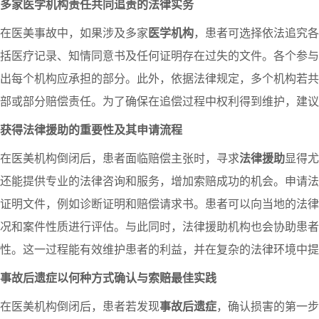
多家医学机构责任共同追责的法律实务
在医美事故中，如果涉及多家
医学机构
，患者可选择依法追究各
括医疗记录、知情同意书及任何证明存在过失的文件。各个参与
出每个机构应承担的部分。此外，依据法律规定，多个机构若共
部或部分赔偿责任。为了确保在追偿过程中权利得到维护，建议
获得法律援助的重要性及其申请流程
在医美机构倒闭后，患者面临赔偿主张时，寻求
法律援助
显得尤
还能提供专业的法律咨询和服务，增加索赔成功的机会。申请法
证明文件，例如诊断证明和赔偿请求书。患者可以向当地的法律
况和案件性质进行评估。与此同时，法律援助机构也会协助患者
性。这一过程能有效维护患者的利益，并在复杂的法律环境中提
事故后遗症以何种方式确认与索赔最佳实践
在医美机构倒闭后，患者若发现
事故后遗症
，确认损害的第一步