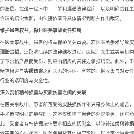
的赔偿。在这一程序中，了解和遵循法律程序，以及明确责任主
合理的赔偿金额，由法院依案件具体情况判断并作出裁定。
维护患者权益，探讨医美事故责任归属
在医美事故中，患者的权益保护至关重要。若因医美手术导致
皮
理赔金额
，还影响后续的法律维权进程。医院、医生或美容机
了不合格产品而受伤，则应由相应的责任方承担赔偿。此外，患
精神损害与
实质伤害
之间关系的评估。有效的证据收集与对责任
行业的透明度与安全性。
深入剖析精神损害与实质伤害之间的关联
在医美事故中，患者所遭受的
皮肤损伤
并不只是身体上的痛苦，
手术造成明显的疤痕时，这不仅影响了患者的外貌形象，还可能
此，受害者有权依据法律要求相应的抚慰金，以弥补这类
精神损
受害者的心理状态、医美费用及其他相应影响，以此来计算合理