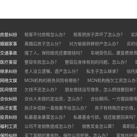
房屋纠纷
租客不付房租怎么办？
租客把房子弄坏了怎么办？
实
婚姻家事
房东不退押金怎么办？
离婚后房子怎么分？
对方偷偷转移财产怎么办？
买房的定金能退吗？
买的房子
买的
交通事故
离婚了公司股权怎么处理？
撞了人，保险赔完还要赔钱吗？
离婚后财产怎么分？
车祸受伤后，康复费很
医疗美容
交通事故中，医保和对方赔偿能同时拿吗？
整容失败怎么办？
整容后身体有别的问题，怎么办？
车祸导致人
继承纠纷
医美机构宣传的与实际结果不符怎么办？
老人没立遗嘱，遗产怎么分？
私生子怎么继承？
医疗事故怎么
信托
网络文娱
医疗器械出问题，怎么办？
基金怎么继承？
MCN机构的税务风险有哪些？
股票怎么继承？
MCN机构拖欠工资怎么办
民间借贷
抖音账号归谁？
欠钱不还怎么办？
朋友借钱没写借条，怎么把钱要回来
合伙纠纷
帮人担保借款，对方不还，我要承担全部责任吗？
合伙人未按约定出资，怎么办？
合伙期间，一方擅自挪
拆迁安置
和合伙人有矛盾，怎么办？
拆迁补偿款一直拖着不给怎么办？
房子有特殊历史价值
投资纠纷
私募基金暴雷怎么办？
私募基金亏损，钱还能要回来吗
福利工资
公司不发销售提成怎么办？
销售奖金怎么算？
离职后
保险纠纷
销售目标未完成，公司有权不发提成和奖金吗？
买了高额的重疾险，保险公司拒赔，怎么办？
家族信托
公司变