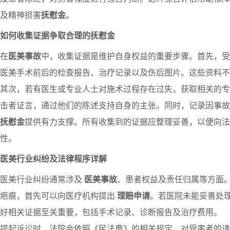
及精神损害
抚慰金
。
如何收集证据争取合理的抚慰金
在
医美事故
中，收集证据是维护自身权益的重要步骤。首先，受
医美手术前后的检查报告、治疗记录以及伤后图片。这些资料不
其次，若有医生或专业人士对施术过程存在过失，获取相关的专
击者证言，通过他们的陈述支持自身的主张。同时，记录因事故
抚慰金
提供有力支撑。所有收集到的证据应整理妥善，以便向法
性。
医美行业纠纷及法律程序详解
医美行业纠纷通常涉及
医美事故
、患者权益及责任归属等方面
疤痕，首先可以向医疗机构提出
理赔申请
。若医院未能妥善处
好相关证据至关重要，包括手术记录、诊断报告及治疗费用。
提起诉讼时，法院会依照《民法典》的相关规定，对受害者的请